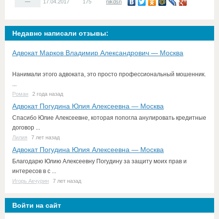
—
17.04.2017
175
nikdsn
Недавно написали отзывы:
Адвокат Марков Владимир Александрович — Москва
Нанимали этого адвоката, это просто профессиональный мошенник.
...
Роман
2 года назад
Адвокат Погудина Юлия Алексеевна — Москва
Спасибо Юлие Алексеевне, которая попогла анулировать кредитные
договор ...
Лилия
7 лет назад
Адвокат Погудина Юлия Алексеевна — Москва
Благодарю Юлию Алексеевну Погудину за защиту моих прав и
интересов в с ...
Игорь Акчурин
7 лет назад
Войти на сайт