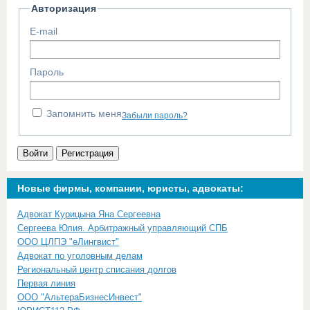
Авторизация
E-mail
Пароль
Запомнить меня
Забыли пароль?
Войти
Регистрация
Новые фирмы, компании, юристы, адвокаты:
Адвокат Курицына Яна Сергеевна
Сергеева Юлия. Арбитражный управляющий СПБ
ООО ЦЛПЭ "еЛингвист"
Адвокат по уголовным делам
Региональный центр списания долгов
Первая линия
ООО "АльтераБизнесИнвест"