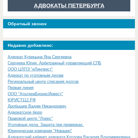
АДВОКАТЫ ПЕТЕРБУРГА
Обратный звонок
Недавно добавлено:
Адвокат Курицына Яна Сергеевна
Сергеева Юлия. Арбитражный управляющий СПБ
ООО ЦЛПЭ "еЛингвист"
Адвокат по уголовным делам
Региональный центр списания долгов
Первая линия
ООО "АльтераБизнесИнвест"
ЮРИСТ112.РФ
Дробышев Вадим Никандрович
Адвокатское бюро
Правовой центр "Лоерс"
Уголовные дела. Защита при проверках.
Юридическая компания "Новацио"
Адвокатский кабинет адвоката Котлова Василия Владимировича