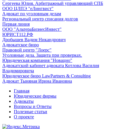
Сергеева Юлия. Арбитражный управляющий СПБ
ООО ЦЛПЭ "еЛингвист"
Адвокат по уголовным делам
Региональный центр списания долгов
Первая линия
ООО "АльтераБизнесИнвест"
ЮРИСТ112.РФ
Дробышев Вадим Никандрович
Адвокатское бюро
Правовой центр "Лоерс"
Уголовные дела. Защита при проверках.
Юридическая компания "Новацио"
Адвокатский кабинет адвоката Котлова Василия
Владимировича
Юридическое бюро LawPartners & Consulting
Адвокат Тыняная Ирина Ивановна
Главная
Юридические фирмы
Адвокаты
Вопросы и Ответы
Полезные статьи
О проекте