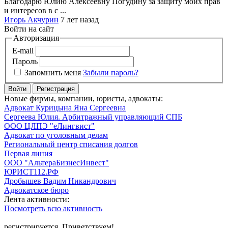
Благодарю Юлию Алексеевну Погудину за защиту моих прав
и интересов в с ...
Игорь Акчурин
7 лет назад
Войти на сайт
Авторизация
E-mail
Пароль
Запомнить меня
Забыли пароль?
Войти
Регистрация
Новые фирмы, компании, юристы, адвокаты:
Адвокат Курицына Яна Сергеевна
Сергеева Юлия. Арбитражный управляющий СПБ
ООО ЦЛПЭ "еЛингвист"
Адвокат по уголовным делам
Региональный центр списания долгов
Первая линия
ООО "АльтераБизнесИнвест"
ЮРИСТ112.РФ
Дробышев Вадим Никандрович
Адвокатское бюро
Лента активности:
Посмотреть всю активность
регистрируется. Приветствуем!