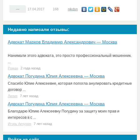
—
17.04.2017
168
nikdsn
Недавно написали отзывы:
Адвокат Марков Владимир Александрович — Москва
Нанимали этого адвоката, это просто профессиональный мошенник.
...
Роман
2 года назад
Адвокат Погудина Юлия Алексеевна — Москва
Спасибо Юлие Алексеевне, которая попогла анулировать кредитные
договор ...
Лилия
7 лет назад
Адвокат Погудина Юлия Алексеевна — Москва
Благодарю Юлию Алексеевну Погудину за защиту моих прав и
интересов в с ...
Игорь Акчурин
7 лет назад
Войти на сайт