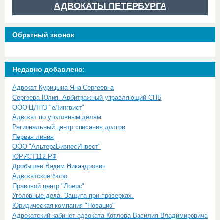
АДВОКАТЫ ПЕТЕРБУРГА
Обратный звонок
Недавно добавлено:
Адвокат Курицына Яна Сергеевна
Сергеева Юлия. Арбитражный управляющий СПБ
ООО ЦЛПЭ "еЛингвист"
Адвокат по уголовным делам
Региональный центр списания долгов
Первая линия
ООО "АльтераБизнесИнвест"
ЮРИСТ112.РФ
Дробышев Вадим Никандрович
Адвокатское бюро
Правовой центр "Лоерс"
Уголовные дела. Защита при проверках.
Юридическая компания "Новацио"
Адвокатский кабинет адвоката Котлова Василия Владимировича