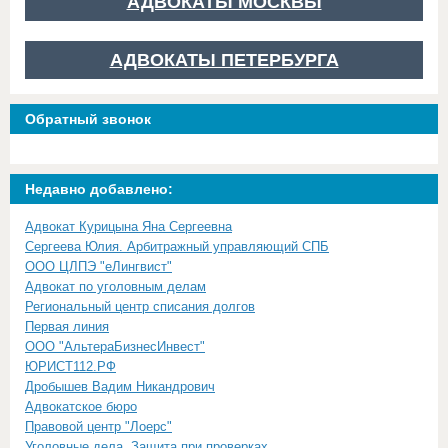
АДВОКАТЫ МОСКВЫ
АДВОКАТЫ ПЕТЕРБУРГА
Обратный звонок
Недавно добавлено:
Адвокат Курицына Яна Сергеевна
Сергеева Юлия. Арбитражный управляющий СПБ
ООО ЦЛПЭ "еЛингвист"
Адвокат по уголовным делам
Региональный центр списания долгов
Первая линия
ООО "АльтераБизнесИнвест"
ЮРИСТ112.РФ
Дробышев Вадим Никандрович
Адвокатское бюро
Правовой центр "Лоерс"
Уголовные дела. Защита при проверках.