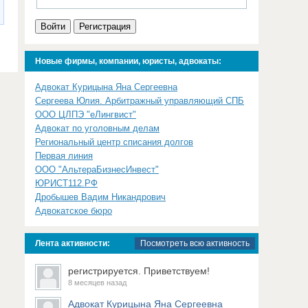
Войти
Регистрация
Новые фирмы, компании, юристы, адвокаты:
Адвокат Курицына Яна Сергеевна
Сергеева Юлия. Арбитражный управляющий СПБ
ООО ЦЛПЭ "еЛингвист"
Адвокат по уголовным делам
Региональный центр списания долгов
Первая линия
ООО "АльтераБизнесИнвест"
ЮРИСТ112.РФ
Дробышев Вадим Никандрович
Адвокатское бюро
Лента активности:
Посмотреть всю активность
регистрируется. Приветствуем!
8 месяцев назад
Адвокат Курицына Яна Сергеевна