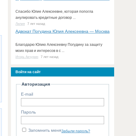
Спасибо Юлие Алексеевне, которая попогла
анулировать кредитные договор ...
Лилия
7 лет назад
Адвокат Погудина Юлия Алексеевна — Москва
Благодарю Юлию Алексеевну Погудину за защиту
моих прав и интересов в с ...
Игорь Акчурин
7 лет назад
Войти на сайт
Авторизация
E-mail
Пароль
Запомнить меня
Забыли пароль?