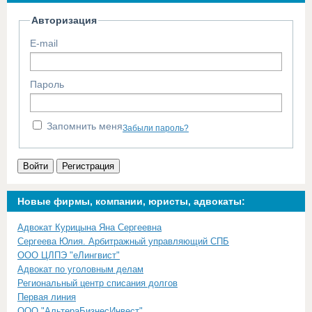
Авторизация
E-mail
Пароль
Запомнить меня
Забыли пароль?
Войти
Регистрация
Новые фирмы, компании, юристы, адвокаты:
Адвокат Курицына Яна Сергеевна
Сергеева Юлия. Арбитражный управляющий СПБ
ООО ЦЛПЭ "еЛингвист"
Адвокат по уголовным делам
Региональный центр списания долгов
Первая линия
ООО "АльтераБизнесИнвест"