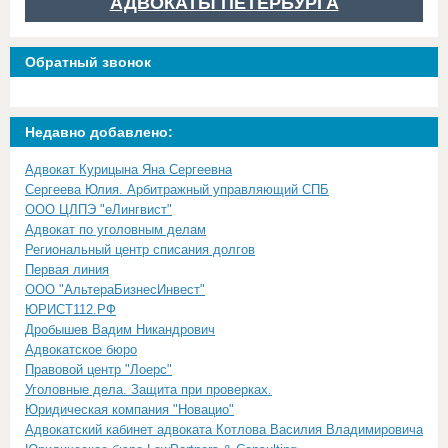
АДВОКАТЫ ПЕТЕРБУРГА
Обратный звонок
Недавно добавлено:
Адвокат Курицына Яна Сергеевна
Сергеева Юлия. Арбитражный управляющий СПБ
ООО ЦЛПЭ "еЛингвист"
Адвокат по уголовным делам
Региональный центр списания долгов
Первая линия
ООО "АльтераБизнесИнвест"
ЮРИСТ112.РФ
Дробышев Вадим Никандрович
Адвокатское бюро
Правовой центр "Лоерс"
Уголовные дела. Защита при проверках.
Юридическая компания "Новацио"
Адвокатский кабинет адвоката Котлова Василия Владимировича