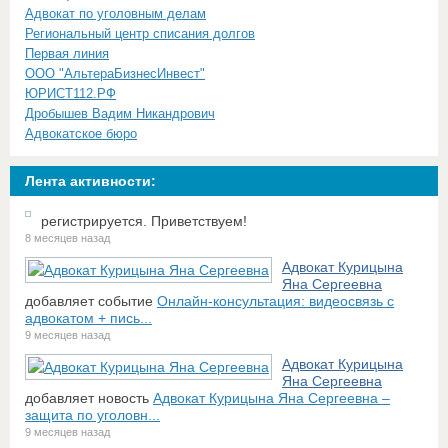
Адвокат по уголовным делам
Региональный центр списания долгов
Первая линия
ООО "АльтераБизнесИнвест"
ЮРИСТ112.РФ
Дробышев Вадим Никандрович
Адвокатское бюро
Лента активности:
регистрируется. Приветствуем!
8 месяцев назад
Адвокат Курицына
Яна Сергеевна
добавляет событие
Онлайн-консультация: видеосвязь с
адвокатом + пись...
9 месяцев назад
Адвокат Курицына
Яна Сергеевна
добавляет новость
Адвокат Курицына Яна Сергеевна –
защита по уголовн...
9 месяцев назад