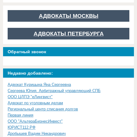
АДВОКАТЫ МОСКВЫ
АДВОКАТЫ ПЕТЕРБУРГА
Обратный звонок
Недавно добавлено:
Адвокат Курицына Яна Сергеевна
Сергеева Юлия. Арбитражный управляющий СПБ
ООО ЦЛПЭ "еЛингвист"
Адвокат по уголовным делам
Региональный центр списания долгов
Первая линия
ООО "АльтераБизнесИнвест"
ЮРИСТ112.РФ
Дробышев Вадим Никандрович