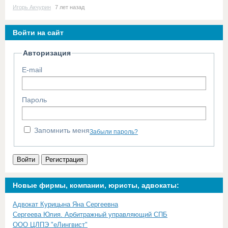
Игорь Акчурин
7 лет назад
Войти на сайт
Авторизация
E-mail
Пароль
Запомнить меня
Забыли пароль?
Войти
Регистрация
Новые фирмы, компании, юристы, адвокаты:
Адвокат Курицына Яна Сергеевна
Сергеева Юлия. Арбитражный управляющий СПБ
ООО ЦЛПЭ "еЛингвист"