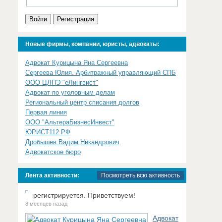
Войти
Регистрация
Новые фирмы, компании, юристы, адвокаты:
Адвокат Курицына Яна Сергеевна
Сергеева Юлия. Арбитражный управляющий СПБ
ООО ЦЛПЭ "еЛингвист"
Адвокат по уголовным делам
Региональный центр списания долгов
Первая линия
ООО "АльтераБизнесИнвест"
ЮРИСТ112.РФ
Дробышев Вадим Никандрович
Адвокатское бюро
Лента активности:
Посмотреть всю активность
регистрируется. Приветствуем!
8 месяцев назад
Адвокат