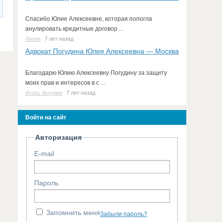
Спасибо Юлие Алексеевне, которая попогла
анулировать кредитные договор ...
Лилия
7 лет назад
Адвокат Погудина Юлия Алексеевна — Москва
Благодарю Юлию Алексеевну Погудину за защиту
моих прав и интересов в с ...
Игорь Акчурин
7 лет назад
Войти на сайт
Авторизация
E-mail
Пароль
Запомнить меня
Забыли пароль?