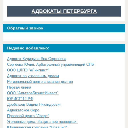
АДВОКАТЫ ПЕТЕРБУРГА
Обратный звонок
Недавно добавлено:
Адвокат Курицына Яна Сергеевна
Сергеева Юлия. Арбитражный управляющий СПБ
ООО ЦЛПЭ "еЛингвист"
Адвокат по уголовным делам
Региональный центр списания долгов
Первая линия
ООО "АльтераБизнесИнвест"
ЮРИСТ112.РФ
Дробышев Вадим Никандрович
Адвокатское бюро
Правовой центр "Лоерс"
Уголовные дела. Защита при проверках.
Юридическая компания "Новацио"