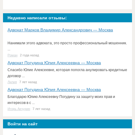
Недавно написали отзывы:
Адвокат Марков Владимир Александрович — Москва
Нанимали этого адвоката, это просто профессиональный мошенник.
...
Роман
2 года назад
Адвокат Погудина Юлия Алексеевна — Москва
Спасибо Юлие Алексеевне, которая попогла анулировать кредитные
договор ...
Лилия
7 лет назад
Адвокат Погудина Юлия Алексеевна — Москва
Благодарю Юлию Алексеевну Погудину за защиту моих прав и
интересов в с ...
Игорь Акчурин
7 лет назад
Войти на сайт