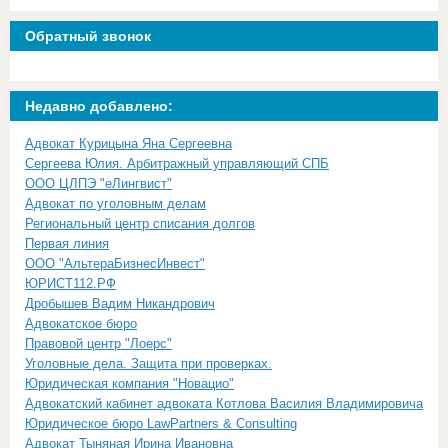
Обратный звонок
Недавно добавлено:
Адвокат Курицына Яна Сергеевна
Сергеева Юлия. Арбитражный управляющий СПБ
ООО ЦЛПЭ "еЛингвист"
Адвокат по уголовным делам
Региональный центр списания долгов
Первая линия
ООО "АльтераБизнесИнвест"
ЮРИСТ112.РФ
Дробышев Вадим Никандрович
Адвокатское бюро
Правовой центр "Лоерс"
Уголовные дела. Защита при проверках.
Юридическая компания "Новацио"
Адвокатский кабинет адвоката Котлова Василия Владимировича
Юридическое бюро LawPartners & Consulting
Адвокат Тыняная Ирина Ивановна