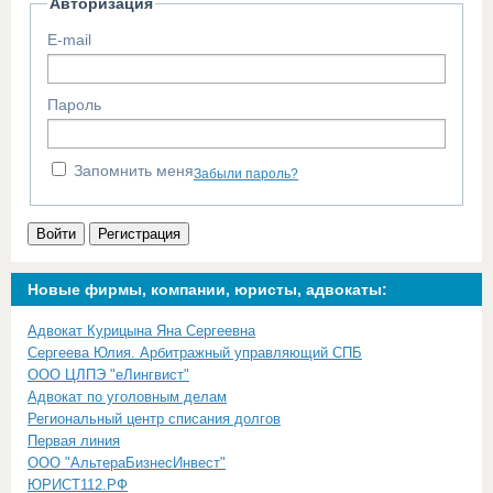
Авторизация
E-mail
Пароль
Запомнить меня
Забыли пароль?
Войти
Регистрация
Новые фирмы, компании, юристы, адвокаты:
Адвокат Курицына Яна Сергеевна
Сергеева Юлия. Арбитражный управляющий СПБ
ООО ЦЛПЭ "еЛингвист"
Адвокат по уголовным делам
Региональный центр списания долгов
Первая линия
ООО "АльтераБизнесИнвест"
ЮРИСТ112.РФ