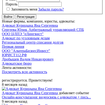
Пароль
Запомнить меня
Забыли пароль?
Войти
Регистрация
Новые фирмы, компании, юристы, адвокаты:
Адвокат Курицына Яна Сергеевна
Сергеева Юлия. Арбитражный управляющий СПБ
ООО ЦЛПЭ "еЛингвист"
Адвокат по уголовным делам
Региональный центр списания долгов
Первая линия
ООО "АльтераБизнесИнвест"
ЮРИСТ112.РФ
Дробышев Вадим Никандрович
Адвокатское бюро
Лента активности:
Посмотреть всю активность
регистрируется. Приветствуем!
8 месяцев назад
Адвокат Курицына Яна Сергеевна
добавляет событие
Онлайн-консультация: видеосвязь с адвокатом + пись...
9 месяцев назад