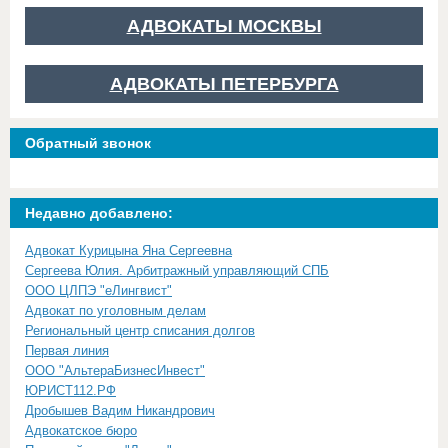
АДВОКАТЫ МОСКВЫ
АДВОКАТЫ ПЕТЕРБУРГА
Обратный звонок
Недавно добавлено:
Адвокат Курицына Яна Сергеевна
Сергеева Юлия. Арбитражный управляющий СПБ
ООО ЦЛПЭ "еЛингвист"
Адвокат по уголовным делам
Региональный центр списания долгов
Первая линия
ООО "АльтераБизнесИнвест"
ЮРИСТ112.РФ
Дробышев Вадим Никандрович
Адвокатское бюро