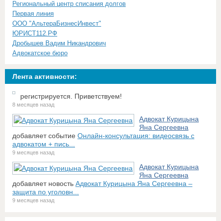
Региональный центр списания долгов
Первая линия
ООО "АльтераБизнесИнвест"
ЮРИСТ112.РФ
Дробышев Вадим Никандрович
Адвокатское бюро
Лента активности:
регистрируется. Приветствуем!
8 месяцев назад
Адвокат Курицына
Яна Сергеевна
добавляет событие
Онлайн-консультация: видеосвязь с
адвокатом + пись...
9 месяцев назад
Адвокат Курицына
Яна Сергеевна
добавляет новость
Адвокат Курицына Яна Сергеевна –
защита по уголовн...
9 месяцев назад