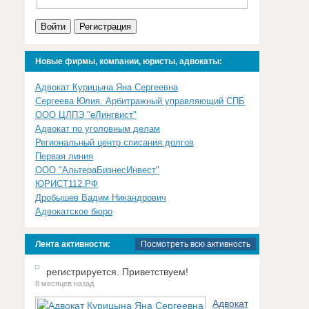
Войти
Регистрация
Новые фирмы, компании, юристы, адвокаты:
Адвокат Курицына Яна Сергеевна
Сергеева Юлия. Арбитражный управляющий СПБ
ООО ЦЛПЭ "еЛингвист"
Адвокат по уголовным делам
Региональный центр списания долгов
Первая линия
ООО "АльтераБизнесИнвест"
ЮРИСТ112.РФ
Дробышев Вадим Никандрович
Адвокатское бюро
Лента активности:
Посмотреть всю активность
регистрируется. Приветствуем!
8 месяцев назад
Адвокат