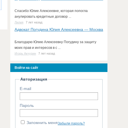
Спасибо Юлие Алексеевне, которая попогла
анулировать кредитные договор ...
Лилия
7 лет назад
Адвокат Погудина Юлия Алексеевна — Москва
Благодарю Юлию Алексеевну Погудину за защиту
моих прав и интересов в с ...
Игорь Акчурин
7 лет назад
Войти на сайт
Авторизация
E-mail
Пароль
Запомнить меня
Забыли пароль?