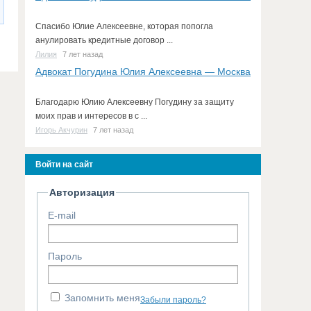
Спасибо Юлие Алексеевне, которая попогла
анулировать кредитные договор ...
Лилия
7 лет назад
Адвокат Погудина Юлия Алексеевна — Москва
Благодарю Юлию Алексеевну Погудину за защиту
моих прав и интересов в с ...
Игорь Акчурин
7 лет назад
Войти на сайт
Авторизация
E-mail
Пароль
Запомнить меня
Забыли пароль?