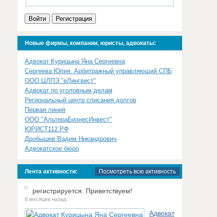
Войти
Регистрация
Новые фирмы, компании, юристы, адвокаты:
Адвокат Курицына Яна Сергеевна
Сергеева Юлия. Арбитражный управляющий СПБ
ООО ЦЛПЭ "еЛингвист"
Адвокат по уголовным делам
Региональный центр списания долгов
Первая линия
ООО "АльтераБизнесИнвест"
ЮРИСТ112.РФ
Дробышев Вадим Никандрович
Адвокатское бюро
Лента активности:
Посмотреть всю активность
регистрируется. Приветствуем!
8 месяцев назад
Адвокат