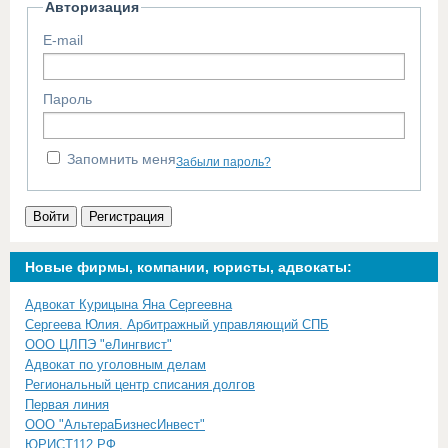
Авторизация
E-mail
Пароль
Запомнить меня
Забыли пароль?
Войти
Регистрация
Новые фирмы, компании, юристы, адвокаты:
Адвокат Курицына Яна Сергеевна
Сергеева Юлия. Арбитражный управляющий СПБ
ООО ЦЛПЭ "еЛингвист"
Адвокат по уголовным делам
Региональный центр списания долгов
Первая линия
ООО "АльтераБизнесИнвест"
ЮРИСТ112.РФ