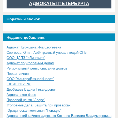
АДВОКАТЫ ПЕТЕРБУРГА
Обратный звонок
Недавно добавлено:
Адвокат Курицына Яна Сергеевна
Сергеева Юлия. Арбитражный управляющий СПБ
ООО ЦЛПЭ "еЛингвист"
Адвокат по уголовным делам
Региональный центр списания долгов
Первая линия
ООО "АльтераБизнесИнвест"
ЮРИСТ112.РФ
Дробышев Вадим Никандрович
Адвокатское бюро
Правовой центр "Лоерс"
Уголовные дела. Защита при проверках.
Юридическая компания "Новацио"
Адвокатский кабинет адвоката Котлова Василия Владимировича