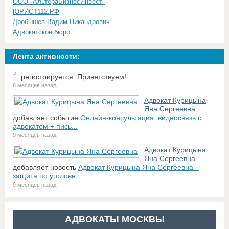
ООО "АльтераБизнесИнвест"
ЮРИСТ112.РФ
Дробышев Вадим Никандрович
Адвокатское бюро
Лента активности:
регистрируется. Приветствуем!
8 месяцев назад
Адвокат Курицына
Яна Сергеевна
добавляет событие
Онлайн-консультация: видеосвязь с
адвокатом + пись...
9 месяцев назад
Адвокат Курицына
Яна Сергеевна
добавляет новость
Адвокат Курицына Яна Сергеевна –
защита по уголовн...
9 месяцев назад
АДВОКАТЫ МОСКВЫ