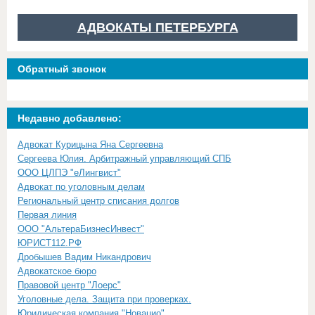
АДВОКАТЫ ПЕТЕРБУРГА
Обратный звонок
Недавно добавлено:
Адвокат Курицына Яна Сергеевна
Сергеева Юлия. Арбитражный управляющий СПБ
ООО ЦЛПЭ "еЛингвист"
Адвокат по уголовным делам
Региональный центр списания долгов
Первая линия
ООО "АльтераБизнесИнвест"
ЮРИСТ112.РФ
Дробышев Вадим Никандрович
Адвокатское бюро
Правовой центр "Лоерс"
Уголовные дела. Защита при проверках.
Юридическая компания "Новацио"