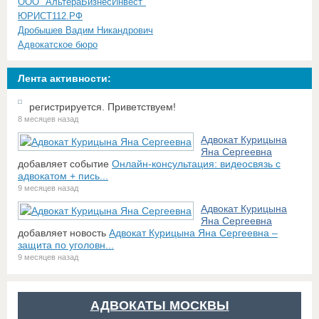
ООО "АльтераБизнесИнвест"
ЮРИСТ112.РФ
Дробышев Вадим Никандрович
Адвокатское бюро
Лента активности:
регистрируется. Приветствуем!
8 месяцев назад
Адвокат Курицына
Яна Сергеевна
добавляет событие
Онлайн-консультация: видеосвязь с
адвокатом + пись...
9 месяцев назад
Адвокат Курицына
Яна Сергеевна
добавляет новость
Адвокат Курицына Яна Сергеевна –
защита по уголовн...
9 месяцев назад
АДВОКАТЫ МОСКВЫ