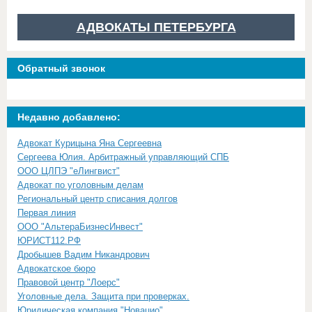
АДВОКАТЫ ПЕТЕРБУРГА
Обратный звонок
Недавно добавлено:
Адвокат Курицына Яна Сергеевна
Сергеева Юлия. Арбитражный управляющий СПБ
ООО ЦЛПЭ "еЛингвист"
Адвокат по уголовным делам
Региональный центр списания долгов
Первая линия
ООО "АльтераБизнесИнвест"
ЮРИСТ112.РФ
Дробышев Вадим Никандрович
Адвокатское бюро
Правовой центр "Лоерс"
Уголовные дела. Защита при проверках.
Юридическая компания "Новацио"