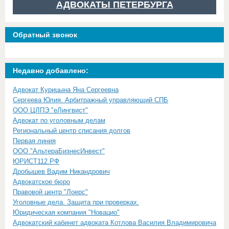
АДВОКАТЫ ПЕТЕРБУРГА
Обратный звонок
Недавно добавлено:
Адвокат Курицына Яна Сергеевна
Сергеева Юлия. Арбитражный управляющий СПБ
ООО ЦЛПЭ "еЛингвист"
Адвокат по уголовным делам
Региональный центр списания долгов
Первая линия
ООО "АльтераБизнесИнвест"
ЮРИСТ112.РФ
Дробышев Вадим Никандрович
Адвокатское бюро
Правовой центр "Лоерс"
Уголовные дела. Защита при проверках.
Юридическая компания "Новацио"
Адвокатский кабинет адвоката Котлова Василия Владимировича