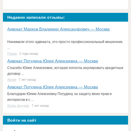
Недавно написали отзывы:
Адвокат Марков Владимир Александрович — Москва
Нанимали этого адвоката, это просто профессиональный мошенник.
...
Роман
2 года назад
Адвокат Погудина Юлия Алексеевна — Москва
Спасибо Юлие Алексеевне, которая попогла анулировать кредитные
договор ...
Лилия
7 лет назад
Адвокат Погудина Юлия Алексеевна — Москва
Благодарю Юлию Алексеевну Погудину за защиту моих прав и
интересов в с ...
Игорь Акчурин
7 лет назад
Войти на сайт