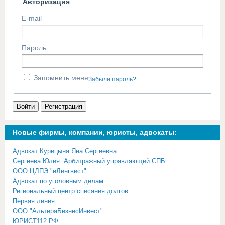
Авторизация
E-mail
Пароль
Запомнить меня
Забыли пароль?
Войти
Регистрация
Новые фирмы, компании, юристы, адвокаты:
Адвокат Курицына Яна Сергеевна
Сергеева Юлия. Арбитражный управляющий СПБ
ООО ЦЛПЭ "еЛингвист"
Адвокат по уголовным делам
Региональный центр списания долгов
Первая линия
ООО "АльтераБизнесИнвест"
ЮРИСТ112.РФ