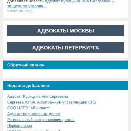
добавляет новость
Адвокат Курицына Яна Сергеевна –
защита по уголовн...
9 месяцев назад
АДВОКАТЫ МОСКВЫ
АДВОКАТЫ ПЕТЕРБУРГА
Обратный звонок
Недавно добавлено:
Адвокат Курицына Яна Сергеевна
Сергеева Юлия. Арбитражный управляющий СПБ
ООО ЦЛПЭ "еЛингвист"
Адвокат по уголовным делам
Региональный центр списания долгов
Первая линия