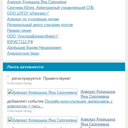
Адвокат Курицына Яна Сергеевна
Сергеева Юлия. Арбитражный управляющий СПБ
ООО ЦЛПЭ "еЛингвист"
Адвокат по уголовным делам
Региональный центр списания долгов
Первая линия
ООО "АльтераБизнесИнвест"
ЮРИСТ112.РФ
Дробышев Вадим Никандрович
Адвокатское бюро
Лента активности:
регистрируется. Приветствуем!
8 месяцев назад
Адвокат Курицына
Яна Сергеевна
добавляет событие
Онлайн-консультация: видеосвязь с
адвокатом + пись...
9 месяцев назад
Адвокат Курицына
Яна Сергеевна