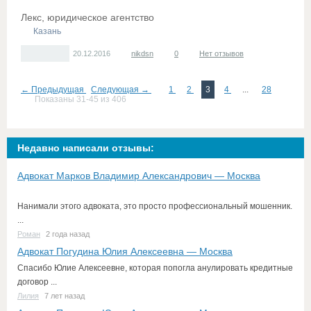
Лекс, юридическое агентство
Казань
20.12.2016
nikdsn
0
Нет отзывов
← Предыдущая
Следующая →
1
2
3
4
...
28
Показаны 31-45 из 406
Недавно написали отзывы:
Адвокат Марков Владимир Александрович — Москва
Нанимали этого адвоката, это просто профессиональный мошенник.
...
Роман
2 года назад
Адвокат Погудина Юлия Алексеевна — Москва
Спасибо Юлие Алексеевне, которая попогла анулировать кредитные
договор ...
Лилия
7 лет назад