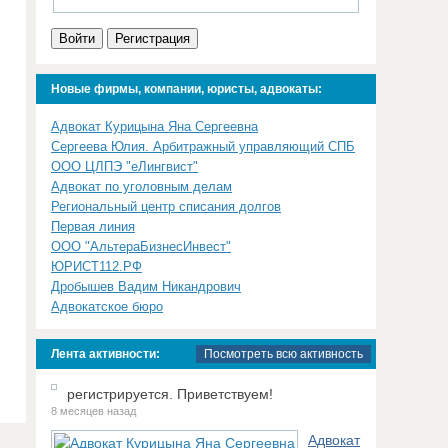
Войти
Регистрация
Новые фирмы, компании, юристы, адвокаты:
Адвокат Курицына Яна Сергеевна
Сергеева Юлия. Арбитражный управляющий СПБ
ООО ЦЛПЭ "еЛингвист"
Адвокат по уголовным делам
Региональный центр списания долгов
Первая линия
ООО "АльтераБизнесИнвест"
ЮРИСТ112.РФ
Дробышев Вадим Никандрович
Адвокатское бюро
Лента активности:
Посмотреть всю активность
регистрируется. Приветствуем!
8 месяцев назад
Адвокат