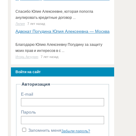
Спасибо Юлие Алексеевне, которая попогла
анулировать кредитные договор ...
Лилия
7 лет назад
Адвокат Погудина Юлия Алексеевна — Москва
Благодарю Юлию Алексеевну Погудину за защиту
моих прав и интересов в с ...
Игорь Акчурин
7 лет назад
Войти на сайт
Авторизация
E-mail
Пароль
Запомнить меня
Забыли пароль?