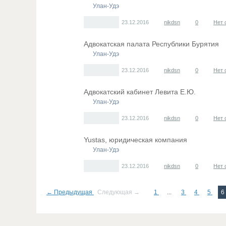
Улан-Удэ
23.12.2016
nikdsn
0
Нет 
Адвокатская палата Республики Бурятия
Улан-Удэ
23.12.2016
nikdsn
0
Нет 
Адвокатский кабинет Левита Е.Ю.
Улан-Удэ
23.12.2016
nikdsn
0
Нет 
Yustas, юридическая компания
Улан-Удэ
23.12.2016
nikdsn
0
Нет 
← Предыдущая
Следующая →
1
...
3
4
5
6