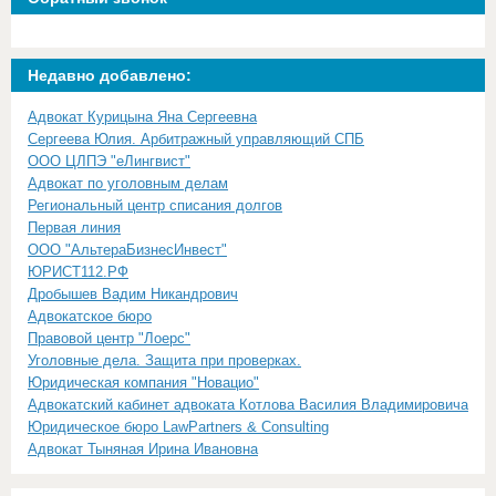
Недавно добавлено:
Адвокат Курицына Яна Сергеевна
Сергеева Юлия. Арбитражный управляющий СПБ
ООО ЦЛПЭ "еЛингвист"
Адвокат по уголовным делам
Региональный центр списания долгов
Первая линия
ООО "АльтераБизнесИнвест"
ЮРИСТ112.РФ
Дробышев Вадим Никандрович
Адвокатское бюро
Правовой центр "Лоерс"
Уголовные дела. Защита при проверках.
Юридическая компания "Новацио"
Адвокатский кабинет адвоката Котлова Василия Владимировича
Юридическое бюро LawPartners & Consulting
Адвокат Тыняная Ирина Ивановна