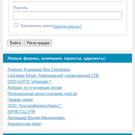
Пароль
Запомнить меня
Забыли пароль?
Войти
Регистрация
Новые фирмы, компании, юристы, адвокаты:
Адвокат Курицына Яна Сергеевна
Сергеева Юлия. Арбитражный управляющий СПБ
ООО ЦЛПЭ "еЛингвист"
Адвокат по уголовным делам
Региональный центр списания долгов
Первая линия
ООО "АльтераБизнесИнвест"
ЮРИСТ112.РФ
Дробышев Вадим Никандрович
Адвокатское бюро