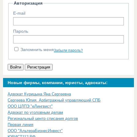
Авторизация
E-mail
Пароль
Запомнить меня
Забыли пароль?
Войти
Регистрация
Новые фирмы, компании, юристы, адвокаты:
Адвокат Курицына Яна Сергеевна
Сергеева Юлия. Арбитражный управляющий СПБ
ООО ЦЛПЭ "еЛингвист"
Адвокат по уголовным делам
Региональный центр списания долгов
Первая линия
ООО "АльтераБизнесИнвест"
ЮРИСТ112.РФ