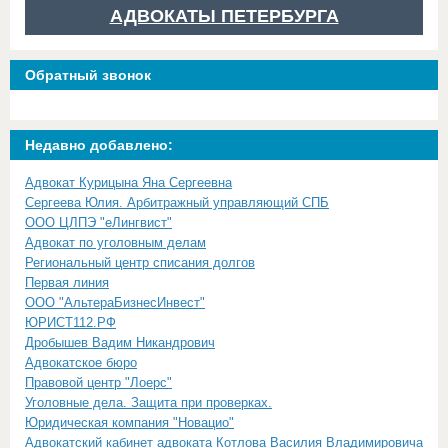
АДВОКАТЫ ПЕТЕРБУРГА
Обратный звонок
Недавно добавлено:
Адвокат Курицына Яна Сергеевна
Сергеева Юлия. Арбитражный управляющий СПБ
ООО ЦЛПЭ "еЛингвист"
Адвокат по уголовным делам
Региональный центр списания долгов
Первая линия
ООО "АльтераБизнесИнвест"
ЮРИСТ112.РФ
Дробышев Вадим Никандрович
Адвокатское бюро
Правовой центр "Лоерс"
Уголовные дела. Защита при проверках.
Юридическая компания "Новацио"
Адвокатский кабинет адвоката Котлова Василия Владимировича