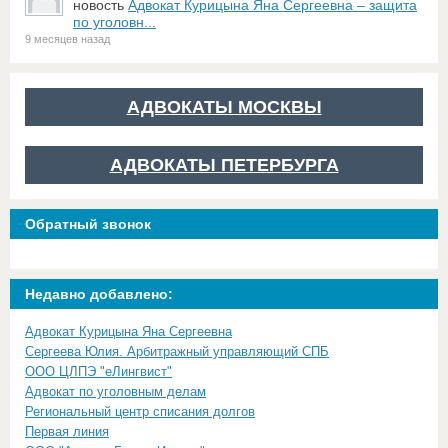
новость
Адвокат Курицына Яна Сергеевна – защита
по уголовн...
9 месяцев назад
АДВОКАТЫ МОСКВЫ
АДВОКАТЫ ПЕТЕРБУРГА
Обратный звонок
Недавно добавлено:
Адвокат Курицына Яна Сергеевна
Сергеева Юлия. Арбитражный управляющий СПБ
ООО ЦЛПЭ "еЛингвист"
Адвокат по уголовным делам
Региональный центр списания долгов
Первая линия