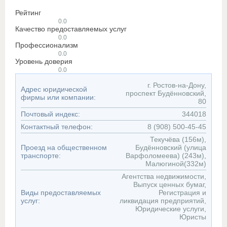
Рейтинг
0.0
Качество предоставляемых услуг
0.0
Профессионализм
0.0
Уровень доверия
0.0
г. Ростов-на-Дону,
Адрес юридической
проспект Будённовский,
фирмы или компании:
80
Почтовый индекс:
344018
Контактный телефон:
8 (908) 500-45-45
Текучёва (156м),
Проезд на общественном
Будённовский (улица
транспорте:
Варфоломеева) (243м),
Малюгиной(332м)
Агентства недвижимости,
Выпуск ценных бумаг,
Виды предоставляемых
Регистрация и
услуг:
ликвидация предприятий,
Юридические услуги,
Юристы