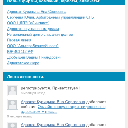
Новые фирмы, компании, юристы, адвокаты:
Адвокат Курицына Яна Сергеевна
Сергеева Юлия. Арбитражный управляющий СПБ
ООО ЦЛПЭ "еЛингвист"
Адвокат по уголовным делам
Региональный центр списания долгов
Первая линия
ООО "АльтераБизнесИнвест"
ЮРИСТ112.РФ
Дробышев Вадим Никандрович
Адвокатское бюро
Лента активности:
регистрируется. Приветствуем!
8 месяцев назад
Адвокат Курицына Яна Сергеевна
добавляет
событие
Онлайн-консультация: видеосвязь с
адвокатом + пись...
9 месяцев назад
Адвокат Курицына Яна Сергеевна
добавляет