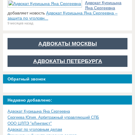
Адвокат Курицына
Яна Сергеевна
добавляет новость
Адвокат Курицына Яна Сергеевна –
защита по уголовн...
9 месяцев назад
АДВОКАТЫ МОСКВЫ
АДВОКАТЫ ПЕТЕРБУРГА
Обратный звонок
Недавно добавлено:
Адвокат Курицына Яна Сергеевна
Сергеева Юлия. Арбитражный управляющий СПБ
ООО ЦЛПЭ "еЛингвист"
Адвокат по уголовным делам