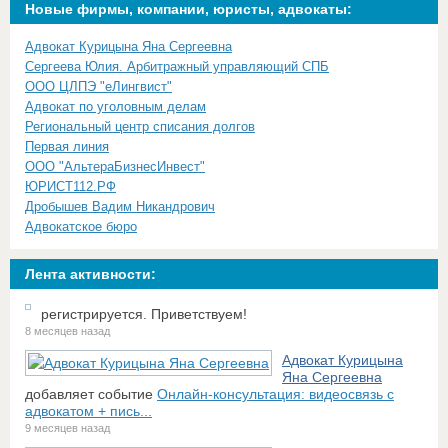
Новые фирмы, компании, юристы, адвокаты:
Адвокат Курицына Яна Сергеевна
Сергеева Юлия. Арбитражный управляющий СПБ
ООО ЦЛПЭ "еЛингвист"
Адвокат по уголовным делам
Региональный центр списания долгов
Первая линия
ООО "АльтераБизнесИнвест"
ЮРИСТ112.РФ
Дробышев Вадим Никандрович
Адвокатское бюро
Лента активности:
регистрируется. Приветствуем!
8 месяцев назад
Адвокат Курицына
Яна Сергеевна
добавляет событие
Онлайн-консультация: видеосвязь с
адвокатом + пись...
9 месяцев назад