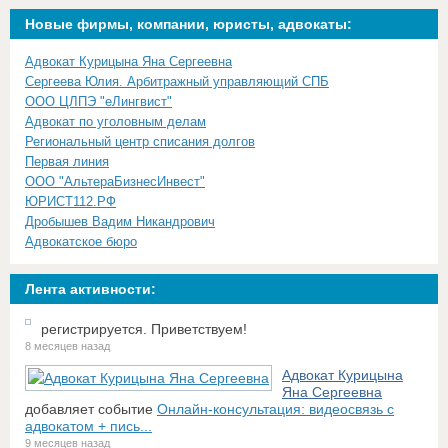
Новые фирмы, компании, юристы, адвокаты:
Адвокат Курицына Яна Сергеевна
Сергеева Юлия. Арбитражный управляющий СПБ
ООО ЦЛПЭ "еЛингвист"
Адвокат по уголовным делам
Региональный центр списания долгов
Первая линия
ООО "АльтераБизнесИнвест"
ЮРИСТ112.РФ
Дробышев Вадим Никандрович
Адвокатское бюро
Лента активности:
регистрируется. Приветствуем!
8 месяцев назад
Адвокат Курицына
Яна Сергеевна
добавляет событие
Онлайн-консультация: видеосвязь с
адвокатом + пись...
9 месяцев назад