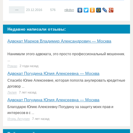
—
23.12.2016
576
nikdsn
Недавно написали отзывы:
Адвокат Марков Владимир Александрович — Москва
Нанимали этого адвоката, это просто профессиональный мошенник.
...
Роман
2 года назад
Адвокат Погудина Юлия Алексеевна — Москва
Спасибо Юлие Алексеевне, которая попогла анулировать кредитные
договор ...
Лилия
7 лет назад
Адвокат Погудина Юлия Алексеевна — Москва
Благодарю Юлию Алексеевну Погудину за защиту моих прав и
интересов в с ...
Игорь Акчурин
7 лет назад