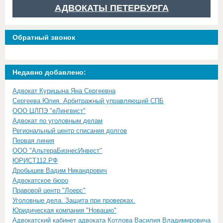
АДВОКАТЫ ПЕТЕРБУРГА
Обратный звонок
Недавно добавлено:
Адвокат Курицына Яна Сергеевна
Сергеева Юлия. Арбитражный управляющий СПБ
ООО ЦЛПЭ "еЛингвист"
Адвокат по уголовным делам
Региональный центр списания долгов
Первая линия
ООО "АльтераБизнесИнвест"
ЮРИСТ112.РФ
Дробышев Вадим Никандрович
Адвокатское бюро
Правовой центр "Лоерс"
Уголовные дела. Защита при проверках.
Юридическая компания "Новацио"
Адвокатский кабинет адвоката Котлова Василия Владимировича