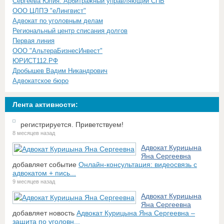
Сергеева Юлия. Арбитражный управляющий СПБ
ООО ЦЛПЭ "еЛингвист"
Адвокат по уголовным делам
Региональный центр списания долгов
Первая линия
ООО "АльтераБизнесИнвест"
ЮРИСТ112.РФ
Дробышев Вадим Никандрович
Адвокатское бюро
Лента активности:
регистрируется. Приветствуем!
8 месяцев назад
Адвокат Курицына
Яна Сергеевна
добавляет событие
Онлайн-консультация: видеосвязь с
адвокатом + пись...
9 месяцев назад
Адвокат Курицына
Яна Сергеевна
добавляет новость
Адвокат Курицына Яна Сергеевна –
защита по уголовн...