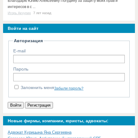
Благодарю Юлию Алексеевну Погудину за защиту моих прав и
интересов в с ...
Игорь Акчурин
7 лет назад
Войти на сайт
Авторизация
E-mail
Пароль
Запомнить меня
Забыли пароль?
Войти
Регистрация
Новые фирмы, компании, юристы, адвокаты:
Адвокат Курицына Яна Сергеевна