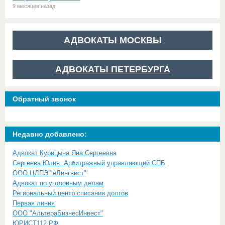
9 месяцев назад
АДВОКАТЫ МОСКВЫ
АДВОКАТЫ ПЕТЕРБУРГА
Обратный звонок
Недавно добавлено:
Адвокат Курицына Яна Сергеевна
Сергеева Юлия. Арбитражный управляющий СПБ
ООО ЦЛПЭ "еЛингвист"
Адвокат по уголовным делам
Региональный центр списания долгов
Первая линия
ООО "АльтераБизнесИнвест"
ЮРИСТ112.РФ