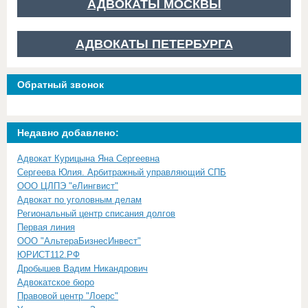
АДВОКАТЫ МОСКВЫ
АДВОКАТЫ ПЕТЕРБУРГА
Обратный звонок
Недавно добавлено:
Адвокат Курицына Яна Сергеевна
Сергеева Юлия. Арбитражный управляющий СПБ
ООО ЦЛПЭ "еЛингвист"
Адвокат по уголовным делам
Региональный центр списания долгов
Первая линия
ООО "АльтераБизнесИнвест"
ЮРИСТ112.РФ
Дробышев Вадим Никандрович
Адвокатское бюро
Правовой центр "Лоерс"