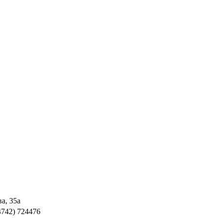
а, 35а
(4742) 724476