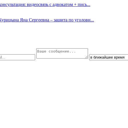
онсультация: видеосвязь с адвокатом + пись...
Курицына Яна Сергеевна – защита по уголовн...