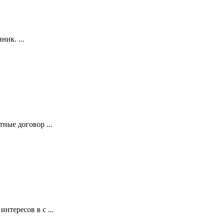
ик. ...
ные договор ...
тересов в с ...