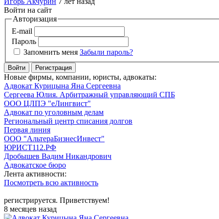
Игорь Акчурин
7 лет назад
Войти на сайт
Авторизация
E-mail
Пароль
Запомнить меня
Забыли пароль?
Войти
Регистрация
Новые фирмы, компании, юристы, адвокаты:
Адвокат Курицына Яна Сергеевна
Сергеева Юлия. Арбитражный управляющий СПБ
ООО ЦЛПЭ "еЛингвист"
Адвокат по уголовным делам
Региональный центр списания долгов
Первая линия
ООО "АльтераБизнесИнвест"
ЮРИСТ112.РФ
Дробышев Вадим Никандрович
Адвокатское бюро
Лента активности:
Посмотреть всю активность
регистрируется. Приветствуем!
8 месяцев назад