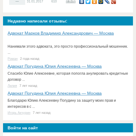
—
31.01.2017
610
nikdsn
Недавно написали отзывы:
Адвокат Марков Владимир Александрович — Москва
Нанимали этого адвоката, это просто профессиональный мошенник.
...
Роман
2 года назад
Адвокат Погудина Юлия Алексеевна — Москва
Спасибо Юлие Алексеевне, которая попогла анулировать кредитные
договор ...
Лилия
7 лет назад
Адвокат Погудина Юлия Алексеевна — Москва
Благодарю Юлию Алексеевну Погудину за защиту моих прав и
интересов в с ...
Игорь Акчурин
7 лет назад
Войти на сайт