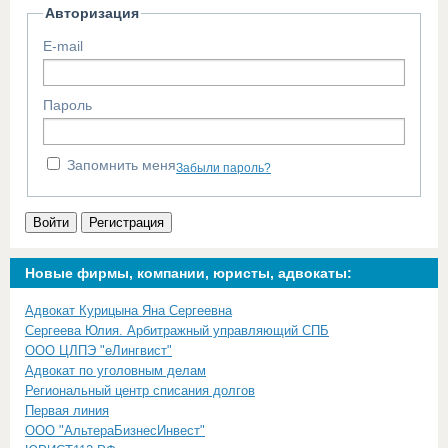
Авторизация
E-mail
Пароль
Запомнить меня
Забыли пароль?
Войти
Регистрация
Новые фирмы, компании, юристы, адвокаты:
Адвокат Курицына Яна Сергеевна
Сергеева Юлия. Арбитражный управляющий СПБ
ООО ЦЛПЭ "еЛингвист"
Адвокат по уголовным делам
Региональный центр списания долгов
Первая линия
ООО "АльтераБизнесИнвест"