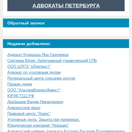
АДВОКАТЫ ПЕТЕРБУРГА
Обратный звонок
Недавно добавлено:
Адвокат Курицына Яна Сергеевна
Сергеева Юлия. Арбитражный управляющий СПБ
ООО ЦЛПЭ "еЛингвист"
Адвокат по уголовным делам
Региональный центр списания долгов
Первая линия
ООО "АльтераБизнесИнвест"
ЮРИСТ112.РФ
Дробышев Вадим Никандрович
Адвокатское бюро
Правовой центр "Лоерс"
Уголовные дела. Защита при проверках.
Юридическая компания "Новацио"
Адвокатский кабинет адвоката Котлова Василия Владимировича