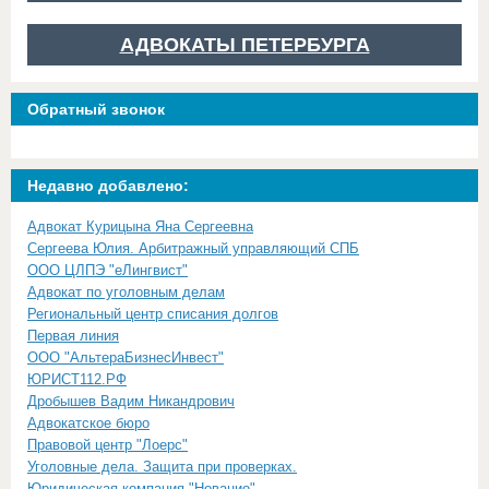
АДВОКАТЫ ПЕТЕРБУРГА
Обратный звонок
Недавно добавлено:
Адвокат Курицына Яна Сергеевна
Сергеева Юлия. Арбитражный управляющий СПБ
ООО ЦЛПЭ "еЛингвист"
Адвокат по уголовным делам
Региональный центр списания долгов
Первая линия
ООО "АльтераБизнесИнвест"
ЮРИСТ112.РФ
Дробышев Вадим Никандрович
Адвокатское бюро
Правовой центр "Лоерс"
Уголовные дела. Защита при проверках.
Юридическая компания "Новацио"