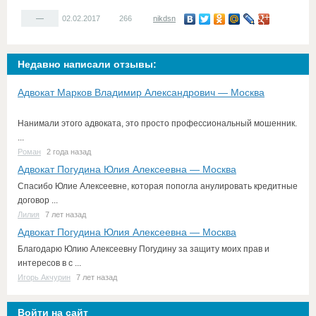
—
02.02.2017
266
nikdsn
Недавно написали отзывы:
Адвокат Марков Владимир Александрович — Москва
Нанимали этого адвоката, это просто профессиональный мошенник.
...
Роман
2 года назад
Адвокат Погудина Юлия Алексеевна — Москва
Спасибо Юлие Алексеевне, которая попогла анулировать кредитные
договор ...
Лилия
7 лет назад
Адвокат Погудина Юлия Алексеевна — Москва
Благодарю Юлию Алексеевну Погудину за защиту моих прав и
интересов в с ...
Игорь Акчурин
7 лет назад
Войти на сайт