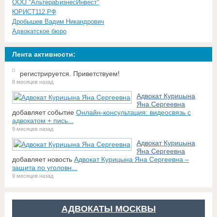
ООО "АльтераБизнесИнвест"
ЮРИСТ112.РФ
Дробышев Вадим Никандрович
Адвокатское бюро
Лента активности:
регистрируется. Приветствуем!
8 месяцев назад
Адвокат Курицына
Яна Сергеевна
добавляет событие
Онлайн-консультация: видеосвязь с
адвокатом + пись...
9 месяцев назад
Адвокат Курицына
Яна Сергеевна
добавляет новость
Адвокат Курицына Яна Сергеевна –
защита по уголовн...
9 месяцев назад
АДВОКАТЫ МОСКВЫ