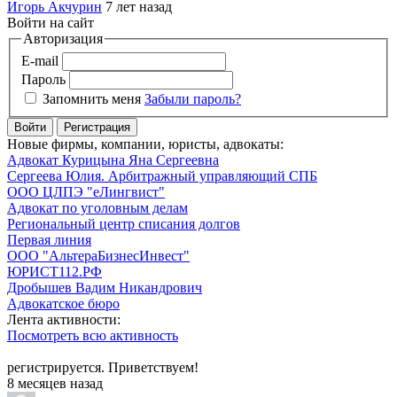
Игорь Акчурин
7 лет назад
Войти на сайт
Авторизация
E-mail
Пароль
Запомнить меня
Забыли пароль?
Войти
Регистрация
Новые фирмы, компании, юристы, адвокаты:
Адвокат Курицына Яна Сергеевна
Сергеева Юлия. Арбитражный управляющий СПБ
ООО ЦЛПЭ "еЛингвист"
Адвокат по уголовным делам
Региональный центр списания долгов
Первая линия
ООО "АльтераБизнесИнвест"
ЮРИСТ112.РФ
Дробышев Вадим Никандрович
Адвокатское бюро
Лента активности:
Посмотреть всю активность
регистрируется. Приветствуем!
8 месяцев назад