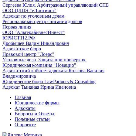
Сергеева Юлия. Арбитражный управляющий СПБ
ООО ЦЛПЭ "еЛингвист"
Адвокат по уголовным делам
Региональный центр списания долгов
Первая линия
ООО "АльтераБизнесИнвест"
ЮРИСТ112.РФ
Дробышев Вадим Никандрович
Адвокатское бюро
Правовой центр "Лоерс"
Уголовные дела. Защита при проверках.
Юридическая компания "Новацио"
Адвокатский кабинет адвоката Котлова Василия
Владимировича
Юридическое бюро LawPartners & Consulting
Адвокат Тыняная Ирина Ивановна
Главная
Юридические фирмы
Адвокаты
Вопросы и Ответы
Полезные статьи
О проекте