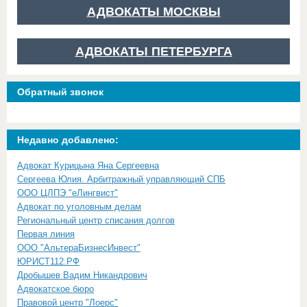
АДВОКАТЫ МОСКВЫ
АДВОКАТЫ ПЕТЕРБУРГА
Обратный звонок
Недавно добавлено:
Адвокат Курицына Яна Сергеевна
Сергеева Юлия. Арбитражный управляющий СПБ
ООО ЦЛПЭ "еЛингвист"
Адвокат по уголовным делам
Региональный центр списания долгов
Первая линия
ООО "АльтераБизнесИнвест"
ЮРИСТ112.РФ
Дробышев Вадим Никандрович
Адвокатское бюро
Правовой центр "Лоерс"