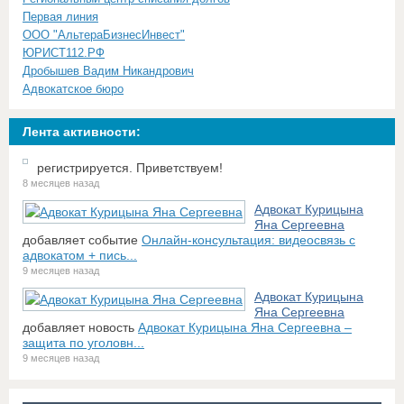
Первая линия
ООО "АльтераБизнесИнвест"
ЮРИСТ112.РФ
Дробышев Вадим Никандрович
Адвокатское бюро
Лента активности:
регистрируется. Приветствуем!
8 месяцев назад
Адвокат Курицына
Яна Сергеевна
добавляет событие
Онлайн-консультация: видеосвязь с
адвокатом + пись...
9 месяцев назад
Адвокат Курицына
Яна Сергеевна
добавляет новость
Адвокат Курицына Яна Сергеевна –
защита по уголовн...
9 месяцев назад