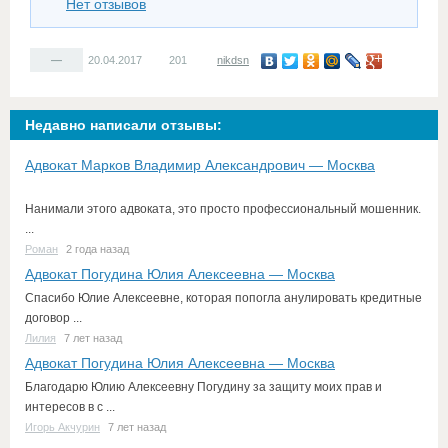
Нет отзывов
—
20.04.2017
201
nikdsn
Недавно написали отзывы:
Адвокат Марков Владимир Александрович — Москва
Нанимали этого адвоката, это просто профессиональный мошенник.
...
Роман
2 года назад
Адвокат Погудина Юлия Алексеевна — Москва
Спасибо Юлие Алексеевне, которая попогла анулировать кредитные
договор ...
Лилия
7 лет назад
Адвокат Погудина Юлия Алексеевна — Москва
Благодарю Юлию Алексеевну Погудину за защиту моих прав и
интересов в с ...
Игорь Акчурин
7 лет назад