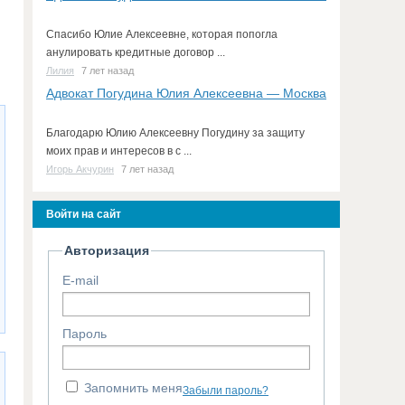
Спасибо Юлие Алексеевне, которая попогла
анулировать кредитные договор ...
Лилия
7 лет назад
Адвокат Погудина Юлия Алексеевна — Москва
Благодарю Юлию Алексеевну Погудину за защиту
моих прав и интересов в с ...
Игорь Акчурин
7 лет назад
Войти на сайт
Авторизация
E-mail
Пароль
Запомнить меня
Забыли пароль?