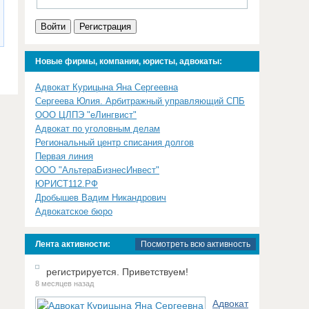
Войти
Регистрация
Новые фирмы, компании, юристы, адвокаты:
Адвокат Курицына Яна Сергеевна
Сергеева Юлия. Арбитражный управляющий СПБ
ООО ЦЛПЭ "еЛингвист"
Адвокат по уголовным делам
Региональный центр списания долгов
Первая линия
ООО "АльтераБизнесИнвест"
ЮРИСТ112.РФ
Дробышев Вадим Никандрович
Адвокатское бюро
Лента активности:
Посмотреть всю активность
регистрируется. Приветствуем!
8 месяцев назад
Адвокат