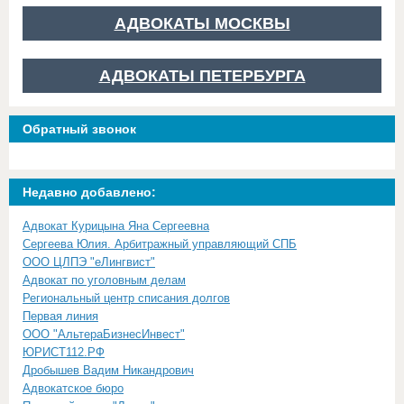
АДВОКАТЫ МОСКВЫ
АДВОКАТЫ ПЕТЕРБУРГА
Обратный звонок
Недавно добавлено:
Адвокат Курицына Яна Сергеевна
Сергеева Юлия. Арбитражный управляющий СПБ
ООО ЦЛПЭ "еЛингвист"
Адвокат по уголовным делам
Региональный центр списания долгов
Первая линия
ООО "АльтераБизнесИнвест"
ЮРИСТ112.РФ
Дробышев Вадим Никандрович
Адвокатское бюро