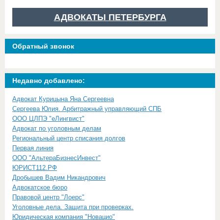
АДВОКАТЫ ПЕТЕРБУРГА
Обратный звонок
Недавно добавлено:
Адвокат Курицына Яна Сергеевна
Сергеева Юлия. Арбитражный управляющий СПБ
ООО ЦЛПЭ "еЛингвист"
Адвокат по уголовным делам
Региональный центр списания долгов
Первая линия
ООО "АльтераБизнесИнвест"
ЮРИСТ112.РФ
Дробышев Вадим Никандрович
Адвокатское бюро
Правовой центр "Лоерс"
Уголовные дела. Защита при проверках.
Юридическая компания "Новацио"