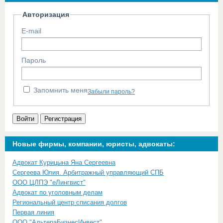
Авторизация
E-mail
Пароль
Запомнить меня
Забыли пароль?
Войти
Регистрация
Новые фирмы, компании, юристы, адвокаты:
Адвокат Курицына Яна Сергеевна
Сергеева Юлия. Арбитражный управляющий СПБ
ООО ЦЛПЭ "еЛингвист"
Адвокат по уголовным делам
Региональный центр списания долгов
Первая линия
ООО "АльтераБизнесИнвест"