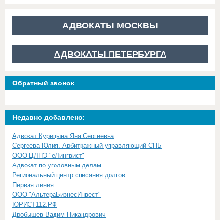
АДВОКАТЫ МОСКВЫ
АДВОКАТЫ ПЕТЕРБУРГА
Обратный звонок
Недавно добавлено:
Адвокат Курицына Яна Сергеевна
Сергеева Юлия. Арбитражный управляющий СПБ
ООО ЦЛПЭ "еЛингвист"
Адвокат по уголовным делам
Региональный центр списания долгов
Первая линия
ООО "АльтераБизнесИнвест"
ЮРИСТ112.РФ
Дробышев Вадим Никандрович