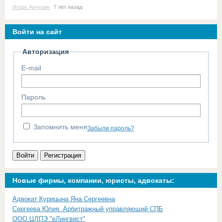
Игорь Акчурин
7 лет назад
Войти на сайт
Авторизация
E-mail
Пароль
Запомнить меня
Забыли пароль?
Войти
Регистрация
Новые фирмы, компании, юристы, адвокаты:
Адвокат Курицына Яна Сергеевна
Сергеева Юлия. Арбитражный управляющий СПБ
ООО ЦЛПЭ "еЛингвист"