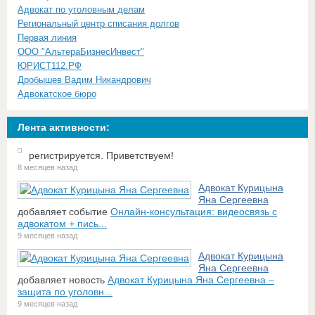
Адвокат по уголовным делам
Региональный центр списания долгов
Первая линия
ООО "АльтераБизнесИнвест"
ЮРИСТ112.РФ
Дробышев Вадим Никандрович
Адвокатское бюро
Лента активности:
регистрируется. Приветствуем!
8 месяцев назад
Адвокат Курицына
Яна Сергеевна
добавляет событие
Онлайн-консультация: видеосвязь с
адвокатом + пись...
9 месяцев назад
Адвокат Курицына
Яна Сергеевна
добавляет новость
Адвокат Курицына Яна Сергеевна –
защита по уголовн...
9 месяцев назад