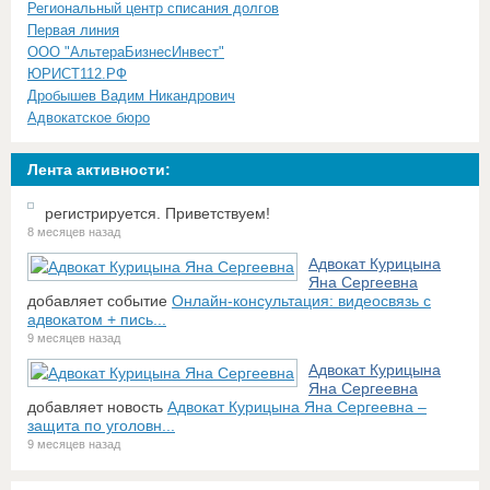
Региональный центр списания долгов
Первая линия
ООО "АльтераБизнесИнвест"
ЮРИСТ112.РФ
Дробышев Вадим Никандрович
Адвокатское бюро
Лента активности:
регистрируется. Приветствуем!
8 месяцев назад
Адвокат Курицына
Яна Сергеевна
добавляет событие
Онлайн-консультация: видеосвязь с
адвокатом + пись...
9 месяцев назад
Адвокат Курицына
Яна Сергеевна
добавляет новость
Адвокат Курицына Яна Сергеевна –
защита по уголовн...
9 месяцев назад