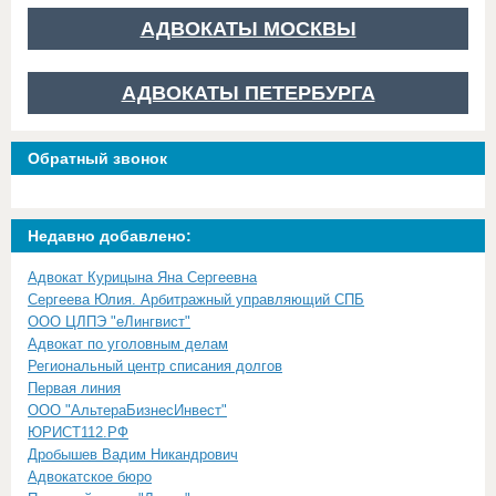
АДВОКАТЫ МОСКВЫ
АДВОКАТЫ ПЕТЕРБУРГА
Обратный звонок
Недавно добавлено:
Адвокат Курицына Яна Сергеевна
Сергеева Юлия. Арбитражный управляющий СПБ
ООО ЦЛПЭ "еЛингвист"
Адвокат по уголовным делам
Региональный центр списания долгов
Первая линия
ООО "АльтераБизнесИнвест"
ЮРИСТ112.РФ
Дробышев Вадим Никандрович
Адвокатское бюро