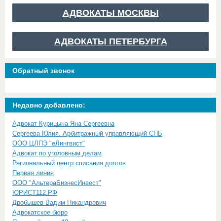
АДВОКАТЫ МОСКВЫ
АДВОКАТЫ ПЕТЕРБУРГА
Обратный звонок
Недавно добавлено:
Адвокат Курицына Яна Сергеевна
Сергеева Юлия. Арбитражный управляющий СПБ
ООО ЦЛПЭ "еЛингвист"
Адвокат по уголовным делам
Региональный центр списания долгов
Первая линия
ООО "АльтераБизнесИнвест"
ЮРИСТ112.РФ
Дробышев Вадим Никандрович
Адвокатское бюро