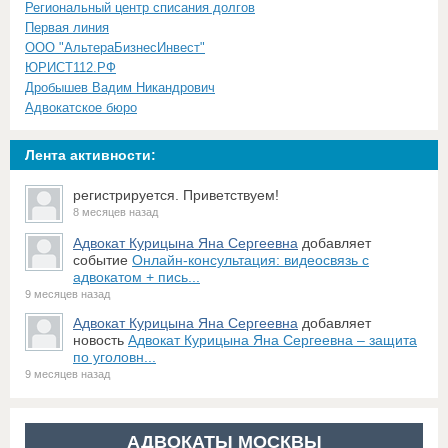
Региональный центр списания долгов
Первая линия
ООО "АльтераБизнесИнвест"
ЮРИСТ112.РФ
Дробышев Вадим Никандрович
Адвокатское бюро
Лента активности:
регистрируется. Приветствуем!
8 месяцев назад
Адвокат Курицына Яна Сергеевна
добавляет
событие
Онлайн-консультация: видеосвязь с
адвокатом + пись...
9 месяцев назад
Адвокат Курицына Яна Сергеевна
добавляет
новость
Адвокат Курицына Яна Сергеевна – защита
по уголовн...
9 месяцев назад
АДВОКАТЫ МОСКВЫ