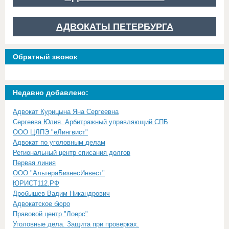
АДВОКАТЫ ПЕТЕРБУРГА
Обратный звонок
Недавно добавлено:
Адвокат Курицына Яна Сергеевна
Сергеева Юлия. Арбитражный управляющий СПБ
ООО ЦЛПЭ "еЛингвист"
Адвокат по уголовным делам
Региональный центр списания долгов
Первая линия
ООО "АльтераБизнесИнвест"
ЮРИСТ112.РФ
Дробышев Вадим Никандрович
Адвокатское бюро
Правовой центр "Лоерс"
Уголовные дела. Защита при проверках.