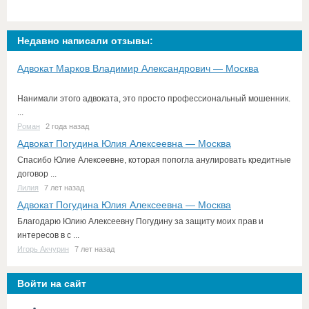
Недавно написали отзывы:
Адвокат Марков Владимир Александрович — Москва
Нанимали этого адвоката, это просто профессиональный мошенник.
...
Роман
2 года назад
Адвокат Погудина Юлия Алексеевна — Москва
Спасибо Юлие Алексеевне, которая попогла анулировать кредитные
договор ...
Лилия
7 лет назад
Адвокат Погудина Юлия Алексеевна — Москва
Благодарю Юлию Алексеевну Погудину за защиту моих прав и
интересов в с ...
Игорь Акчурин
7 лет назад
Войти на сайт