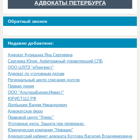
АДВОКАТЫ ПЕТЕРБУРГА
Обратный звонок
Недавно добавлено:
Адвокат Курицына Яна Сергеевна
Сергеева Юлия. Арбитражный управляющий СПБ
ООО ЦЛПЭ "еЛингвист"
Адвокат по уголовным делам
Региональный центр списания долгов
Первая линия
ООО "АльтераБизнесИнвест"
ЮРИСТ112.РФ
Дробышев Вадим Никандрович
Адвокатское бюро
Правовой центр "Лоерс"
Уголовные дела. Защита при проверках.
Юридическая компания "Новацио"
Адвокатский кабинет адвоката Котлова Василия Владимировича