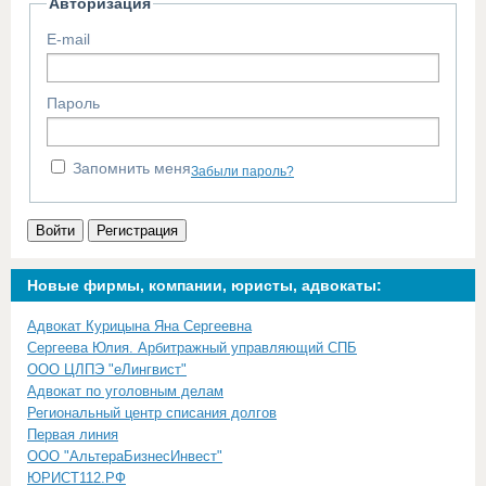
Авторизация
E-mail
Пароль
Запомнить меня
Забыли пароль?
Войти
Регистрация
Новые фирмы, компании, юристы, адвокаты:
Адвокат Курицына Яна Сергеевна
Сергеева Юлия. Арбитражный управляющий СПБ
ООО ЦЛПЭ "еЛингвист"
Адвокат по уголовным делам
Региональный центр списания долгов
Первая линия
ООО "АльтераБизнесИнвест"
ЮРИСТ112.РФ