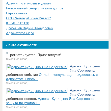
Адвокат по уголовным делам
Региональный центр списания долгов
Первая линия
ООО "АльтераБизнесИнвест"
ЮРИСТ112.РФ
Дробышев Вадим Никандрович
Адвокатское бюро
Лента активности:
регистрируется. Приветствуем!
8 месяцев назад
Адвокат Курицына
Яна Сергеевна
добавляет событие
Онлайн-консультация: видеосвязь с
адвокатом + пись...
9 месяцев назад
Адвокат Курицына
Яна Сергеевна
добавляет новость
Адвокат Курицына Яна Сергеевна –
защита по уголовн...
9 месяцев назад