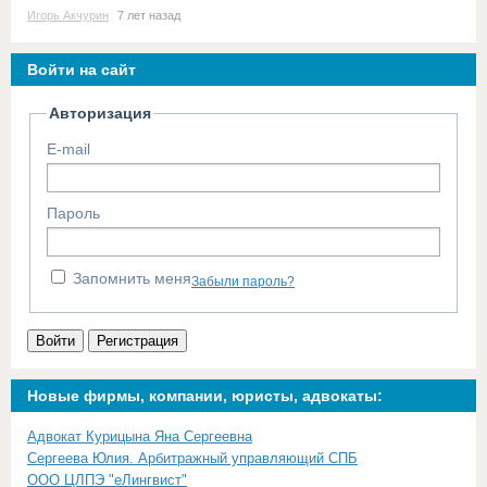
Игорь Акчурин
7 лет назад
Войти на сайт
Авторизация
E-mail
Пароль
Запомнить меня
Забыли пароль?
Войти
Регистрация
Новые фирмы, компании, юристы, адвокаты:
Адвокат Курицына Яна Сергеевна
Сергеева Юлия. Арбитражный управляющий СПБ
ООО ЦЛПЭ "еЛингвист"