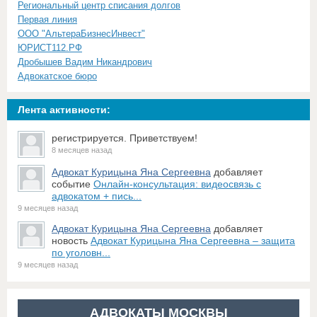
Региональный центр списания долгов
Первая линия
ООО "АльтераБизнесИнвест"
ЮРИСТ112.РФ
Дробышев Вадим Никандрович
Адвокатское бюро
Лента активности:
регистрируется. Приветствуем!
8 месяцев назад
Адвокат Курицына Яна Сергеевна
добавляет
событие
Онлайн-консультация: видеосвязь с
адвокатом + пись...
9 месяцев назад
Адвокат Курицына Яна Сергеевна
добавляет
новость
Адвокат Курицына Яна Сергеевна – защита
по уголовн...
9 месяцев назад
АДВОКАТЫ МОСКВЫ