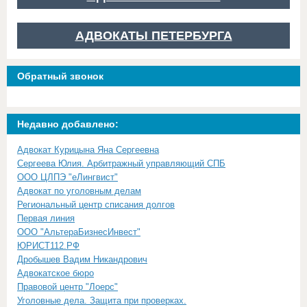
АДВОКАТЫ ПЕТЕРБУРГА
Обратный звонок
Недавно добавлено:
Адвокат Курицына Яна Сергеевна
Сергеева Юлия. Арбитражный управляющий СПБ
ООО ЦЛПЭ "еЛингвист"
Адвокат по уголовным делам
Региональный центр списания долгов
Первая линия
ООО "АльтераБизнесИнвест"
ЮРИСТ112.РФ
Дробышев Вадим Никандрович
Адвокатское бюро
Правовой центр "Лоерс"
Уголовные дела. Защита при проверках.