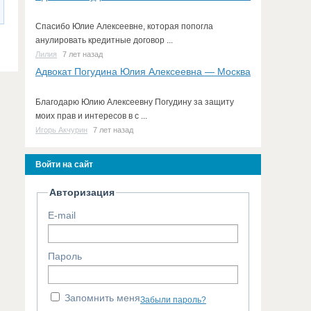
Спасибо Юлие Алексеевне, которая попогла
анулировать кредитные договор ...
Лилия
7 лет назад
Адвокат Погудина Юлия Алексеевна — Москва
Благодарю Юлию Алексеевну Погудину за защиту
моих прав и интересов в с ...
Игорь Акчурин
7 лет назад
Войти на сайт
Авторизация
E-mail
Пароль
Запомнить меня
Забыли пароль?