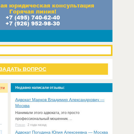
ЗАДАТЬ ВОПРОС
Недавно написали отзывы:
сти
Адвокат Марков Владимир Александрович —
Москва
Нанимали этого адвоката, это просто
профессиональный мошенник. ...
Роман
2 года назад
Адвокат Погудина Юлия Алексеевна — Москва