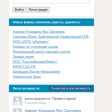
Войти
Регистрация
Новые фирмы, компании, юристы, адвокаты:
Адвокат Курицына Яна Сергеевна
Сергеева Юлия. Арбитражный управляющий СПБ
ООО ЦЛПЭ "еЛингвист"
Адвокат по уголовным делам
Региональный центр списания долгов
Первая линия
ООО "АльтераБизнесИнвест"
ЮРИСТ112.РФ
Дробышев Вадим Никандрович
Адвокатское бюро
Лента активности:
Посмотреть всю активность
регистрируется. Приветствуем!
8 месяцев назад
Адвокат Курицына Яна Сергеевна