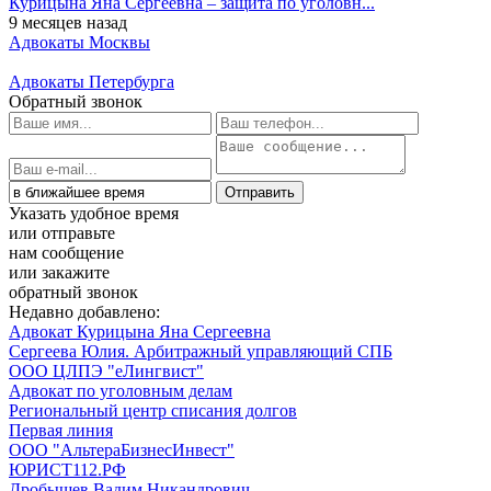
Курицына Яна Сергеевна – защита по уголовн...
9 месяцев назад
Адвокаты Москвы
Адвокаты Петербурга
Обратный звонок
Указать удобное время
или отправьте
нам сообщение
или закажите
обратный звонок
Недавно добавлено:
Адвокат Курицына Яна Сергеевна
Сергеева Юлия. Арбитражный управляющий СПБ
ООО ЦЛПЭ "еЛингвист"
Адвокат по уголовным делам
Региональный центр списания долгов
Первая линия
ООО "АльтераБизнесИнвест"
ЮРИСТ112.РФ
Дробышев Вадим Никандрович