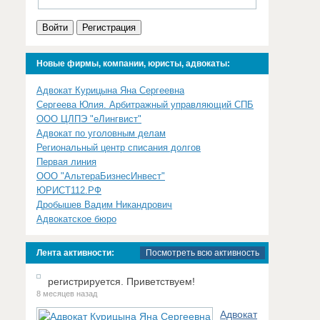
Войти
Регистрация
Новые фирмы, компании, юристы, адвокаты:
Адвокат Курицына Яна Сергеевна
Сергеева Юлия. Арбитражный управляющий СПБ
ООО ЦЛПЭ "еЛингвист"
Адвокат по уголовным делам
Региональный центр списания долгов
Первая линия
ООО "АльтераБизнесИнвест"
ЮРИСТ112.РФ
Дробышев Вадим Никандрович
Адвокатское бюро
Лента активности:
Посмотреть всю активность
регистрируется. Приветствуем!
8 месяцев назад
Адвокат