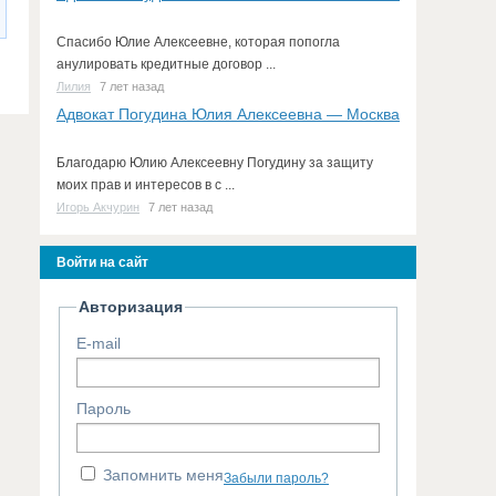
Спасибо Юлие Алексеевне, которая попогла
анулировать кредитные договор ...
Лилия
7 лет назад
Адвокат Погудина Юлия Алексеевна — Москва
Благодарю Юлию Алексеевну Погудину за защиту
моих прав и интересов в с ...
Игорь Акчурин
7 лет назад
Войти на сайт
Авторизация
E-mail
Пароль
Запомнить меня
Забыли пароль?