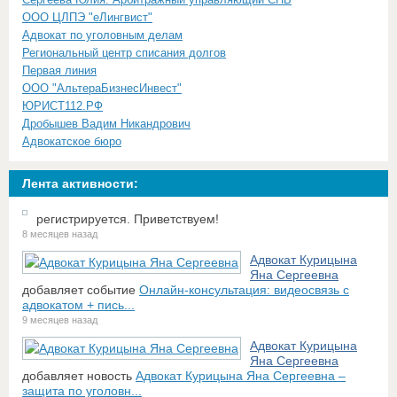
ООО ЦЛПЭ "еЛингвист"
Адвокат по уголовным делам
Региональный центр списания долгов
Первая линия
ООО "АльтераБизнесИнвест"
ЮРИСТ112.РФ
Дробышев Вадим Никандрович
Адвокатское бюро
Лента активности:
регистрируется. Приветствуем!
8 месяцев назад
Адвокат Курицына
Яна Сергеевна
добавляет событие
Онлайн-консультация: видеосвязь с
адвокатом + пись...
9 месяцев назад
Адвокат Курицына
Яна Сергеевна
добавляет новость
Адвокат Курицына Яна Сергеевна –
защита по уголовн...