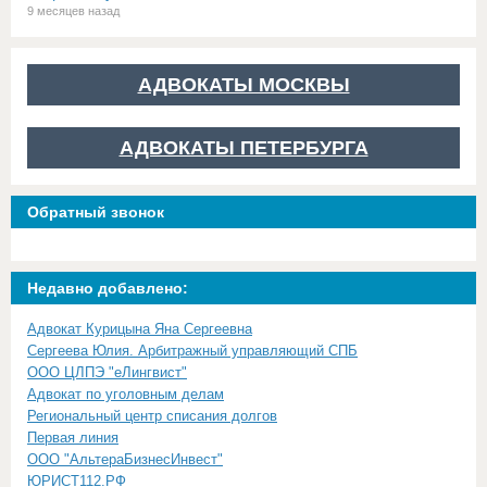
9 месяцев назад
АДВОКАТЫ МОСКВЫ
АДВОКАТЫ ПЕТЕРБУРГА
Обратный звонок
Недавно добавлено:
Адвокат Курицына Яна Сергеевна
Сергеева Юлия. Арбитражный управляющий СПБ
ООО ЦЛПЭ "еЛингвист"
Адвокат по уголовным делам
Региональный центр списания долгов
Первая линия
ООО "АльтераБизнесИнвест"
ЮРИСТ112.РФ