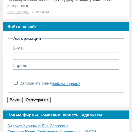
Благодарю Юлию Алексеевну Погудину за защиту моих прав и
интересов в с ...
Игорь Акчурин
7 лет назад
Войти на сайт
Авторизация
E-mail
Пароль
Запомнить меня
Забыли пароль?
Войти
Регистрация
Новые фирмы, компании, юристы, адвокаты:
Адвокат Курицына Яна Сергеевна
Сергеева Юлия. Арбитражный управляющий СПБ