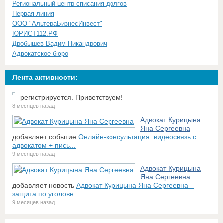
Региональный центр списания долгов
Первая линия
ООО "АльтераБизнесИнвест"
ЮРИСТ112.РФ
Дробышев Вадим Никандрович
Адвокатское бюро
Лента активности:
регистрируется. Приветствуем!
8 месяцев назад
Адвокат Курицына
Яна Сергеевна
добавляет событие
Онлайн-консультация: видеосвязь с
адвокатом + пись...
9 месяцев назад
Адвокат Курицына
Яна Сергеевна
добавляет новость
Адвокат Курицына Яна Сергеевна –
защита по уголовн...
9 месяцев назад