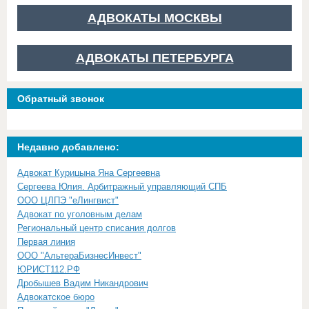
АДВОКАТЫ МОСКВЫ
АДВОКАТЫ ПЕТЕРБУРГА
Обратный звонок
Недавно добавлено:
Адвокат Курицына Яна Сергеевна
Сергеева Юлия. Арбитражный управляющий СПБ
ООО ЦЛПЭ "еЛингвист"
Адвокат по уголовным делам
Региональный центр списания долгов
Первая линия
ООО "АльтераБизнесИнвест"
ЮРИСТ112.РФ
Дробышев Вадим Никандрович
Адвокатское бюро