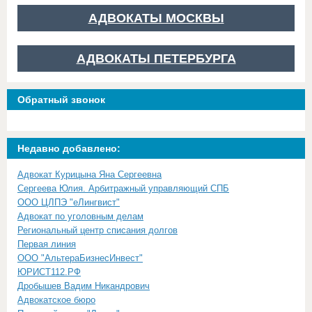
АДВОКАТЫ МОСКВЫ
АДВОКАТЫ ПЕТЕРБУРГА
Обратный звонок
Недавно добавлено:
Адвокат Курицына Яна Сергеевна
Сергеева Юлия. Арбитражный управляющий СПБ
ООО ЦЛПЭ "еЛингвист"
Адвокат по уголовным делам
Региональный центр списания долгов
Первая линия
ООО "АльтераБизнесИнвест"
ЮРИСТ112.РФ
Дробышев Вадим Никандрович
Адвокатское бюро