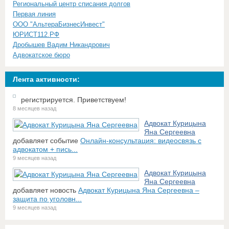
Региональный центр списания долгов
Первая линия
ООО "АльтераБизнесИнвест"
ЮРИСТ112.РФ
Дробышев Вадим Никандрович
Адвокатское бюро
Лента активности:
регистрируется. Приветствуем!
8 месяцев назад
Адвокат Курицына
Яна Сергеевна
добавляет событие
Онлайн-консультация: видеосвязь с
адвокатом + пись...
9 месяцев назад
Адвокат Курицына
Яна Сергеевна
добавляет новость
Адвокат Курицына Яна Сергеевна –
защита по уголовн...
9 месяцев назад