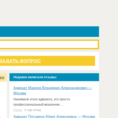
ЗАДАТЬ ВОПРОС
Недавно написали отзывы:
 комплексных решений, компания юридических и бухгалтерских услуг
Отзы
Адвокат Марков Владимир Александрович —
Москва
Нанимали этого адвоката, это просто
профессиональный мошенник. ...
Роман
2 года назад
Адвокат Погудина Юлия Алексеевна — Москва