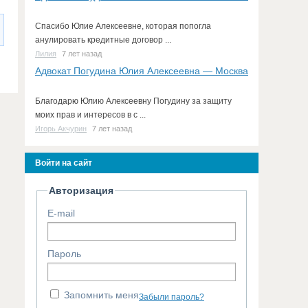
Спасибо Юлие Алексеевне, которая попогла
анулировать кредитные договор ...
Лилия
7 лет назад
Адвокат Погудина Юлия Алексеевна — Москва
Благодарю Юлию Алексеевну Погудину за защиту
моих прав и интересов в с ...
Игорь Акчурин
7 лет назад
Войти на сайт
Авторизация
E-mail
Пароль
Запомнить меня
Забыли пароль?