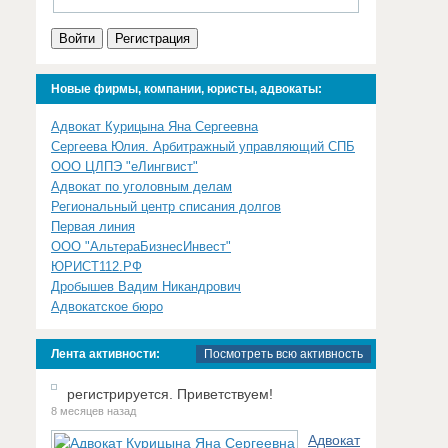
Войти
Регистрация
Новые фирмы, компании, юристы, адвокаты:
Адвокат Курицына Яна Сергеевна
Сергеева Юлия. Арбитражный управляющий СПБ
ООО ЦЛПЭ "еЛингвист"
Адвокат по уголовным делам
Региональный центр списания долгов
Первая линия
ООО "АльтераБизнесИнвест"
ЮРИСТ112.РФ
Дробышев Вадим Никандрович
Адвокатское бюро
Лента активности:
Посмотреть всю активность
регистрируется. Приветствуем!
8 месяцев назад
Адвокат